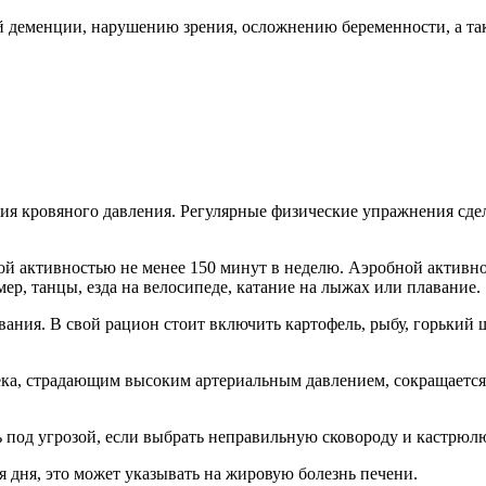
й деменции, нарушению зрения, осложнению беременности, а так
я кровяного давления. Регулярные физические упражнения сдел
й активностью не менее 150 минут в неделю. Аэробной активнос
р, танцы, езда на велосипеде, катание на лыжах или плавание.
ания. В свой рацион стоит включить картофель, рыбу, горький ш
ека, страдающим высоким артериальным давлением, сокращается,
ь под угрозой, если выбрать неправильную сковороду и кастрюл
я дня, это может указывать на жировую болезнь печени.