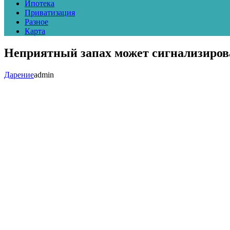
Ипотека
Приватизация
Разное
Карта
Неприятный запах может сигнализирова
Дарение
admin