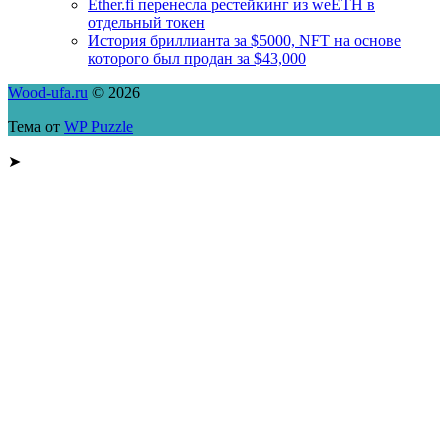
Ether.fi перенесла рестейкинг из weETH в
отдельный токен
История бриллианта за $5000, NFT на основе
которого был продан за $43,000
Wood-ufa.ru
© 2026
Тема от
WP Puzzle
➤