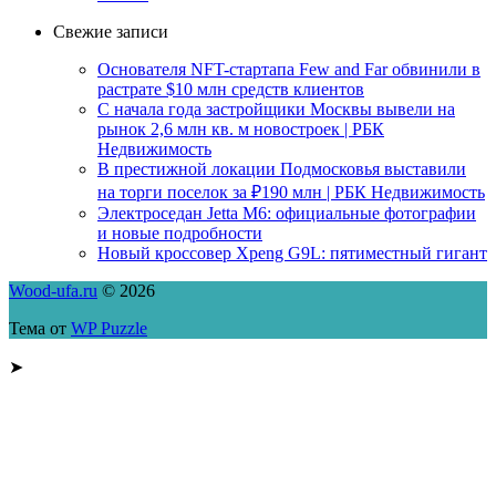
Свежие записи
Основателя NFT-стартапа Few and Far обвинили в
растрате $10 млн средств клиентов
С начала года застройщики Москвы вывели на
рынок 2,6 млн кв. м новостроек | РБК
Недвижимость
В престижной локации Подмосковья выставили
на торги поселок за ₽190 млн | РБК Недвижимость
Электроседан Jetta M6: официальные фотографии
и новые подробности
Новый кроссовер Xpeng G9L: пятиместный гигант
Wood-ufa.ru
© 2026
Тема от
WP Puzzle
➤