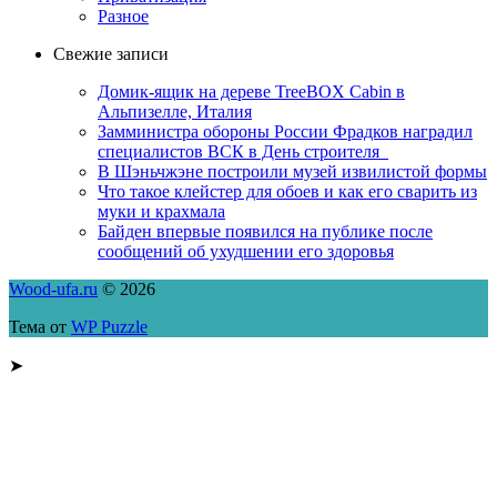
Разное
Свежие записи
Домик-ящик на дереве TreeBOX Cabin в
Альпизелле, Италия
Замминистра обороны России Фрадков наградил
специалистов ВСК в День строителя
В Шэньчжэне построили музей извилистой формы
Что такое клейстер для обоев и как его сварить из
муки и крахмала
Байден впервые появился на публике после
сообщений об ухудшении его здоровья
Wood-ufa.ru
© 2026
Тема от
WP Puzzle
➤