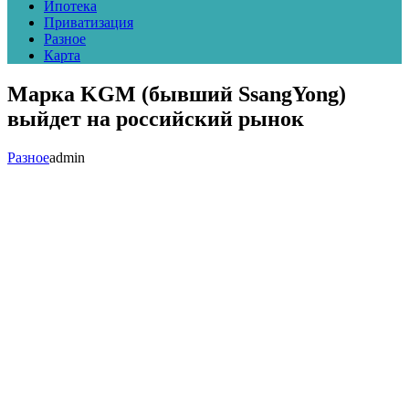
Ипотека
Приватизация
Разное
Карта
Марка KGM (бывший SsangYong)
выйдет на российский рынок
Разное
admin