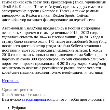
гамме сейчас есть сразу пять кроссоверов (Tivoli, удлиненный
Tivoli Air, Korando, Torres и Actyon), причем у двух имеются
электрические версии (Korando и Torres), а также рамные
внедорожник Rexton и пикап Rexton Sports. Сейчас
дистрибьютор начинает формирование дилерской сети.
Автомобили SsangYong продавались в России с середины
девяностых, причем в самые успешные 2012—2013 годы
удавалось сбывать по 30—34 тысячи машин. До 2015 года в
страну было ввезено около 175 тысяч автомобилей SsangYong,
после чего дистрибьютор (тогда это был Sollers) остановил
поставки и еще год распродавал складские запасы. В конце
2016-го состоялась попытка возвращения: тогда Sollers привез
партию из около 300 кроссоверов, но они оказались слишком
дорогими и проект провалился. В 2018 году марка SsangYong
окончательно исчезла с российского рынка, после чего эти
корейские машины ввозили только неофициалы и частники.
Источник
Средний рейтинг
0 из 5 звезд. 0 голосов.
Вам нужно
авторизироваться
для того, чтобы проголосовать.
Рубрики