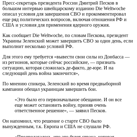
Пресс-секретарь президента России Дмитрий Песков в
большом интервью швейцарскому изданию Die Weltwoche
описал условия для завершения СВО и прокомментировал
еще ряд политических вопросов, включая отношения РФ и
США и условия для применения ядерного оружия.
Как сообщает Die Weltwoche, по словам Пескова, президент
Украины Зеленский может завершить СВО за один день, если
выполнит несколько условий РФ.
Для этого ему требуется «вывести свои силы из Донбасса —
из регионов, которые сейчас российские, — признать
ситуацию, которая сложилась де-факто, де-юре. И на
следующий день война закончится»,
По мнению спикера, Зеленский во время предвыборной
кампании обещал украинцам завершить бои.
«Это было его первоначальное обещание. И он все
еще может остановить войну, приняв очень
ответственное решение», — заявил Песков.
Он напомнил, что решение о старте СВО было
вынужденным, т.к. Европа и США не слушали РФ.
«Предполагалось, что это будет страна, которая