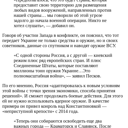
предоставит свою территорию для размещения
любых видов вооружений, направленных против
нашей страны… мы говорили об этой угрозе
задолго до начала военной операции. Никто не
хотел слушать», — добавил он.
Говоря об участии Запада в конфликте, он пояснил, что тот
передает Украине не только средства и оружие, но и своих
советников, данные со спутником и наводят оружие ВСУ.
«С одной стороны Россия, а с другой — киевский
режим плюс ряд европейских стран. И плюс
Соединенные Штаты, которые поставляют
миллионы тонн оружия Украине…Это
полномасштабная война», — заявил Песков.
По его мнению, Россия «адаптировалась к новым условиям
этой войны с точки зрения экономики, способа принятия
решений». И сможет продолжать боевые действия. Для этого
ей не нужно использовать ядерное оружие. В качестве
примера он привел конроль над Константиновкой —
«неприступной крепости» с 2014 года.
«Теперь они собираются освободить еще два
важных города — Краматорск и Славянск. После