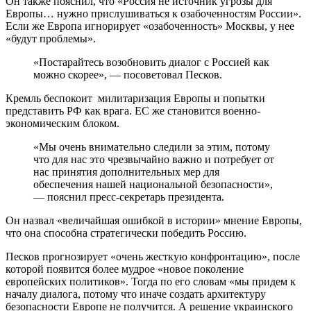
Он также пояснил, что «Россия не источник угрозы для
Европы… нужно прислушиваться к озабоченностям России».
Если же Европа игнорирует «озабоченность» Москвы, у нее
«будут проблемы».
«Постарайтесь возобновить диалог с Россией как
можно скорее», — посоветовал Песков.
Кремль беспокоит милитаризация Европы и попытки
представить РФ как врага. ЕС же становится военно-
экономическим блоком.
«Мы очень внимательно следили за этим, потому
что для нас это чрезвычайно важно и потребует от
нас принятия дополнительных мер для
обеспечения нашей национальной безопасности»,
— пояснил пресс-секретарь президента.
Он назвал «величайшая ошибкой в истории» мнение Европы,
что она способна стратегически победить Россию.
Песков прогнозирует «очень жесткую конфронтацию», после
которой появится более мудрое «новое поколение
европейских политиков». Тогда по его словам «мы придем к
началу диалога, потому что иначе создать архитектуру
безопасности Европе не получится. А решение украинского