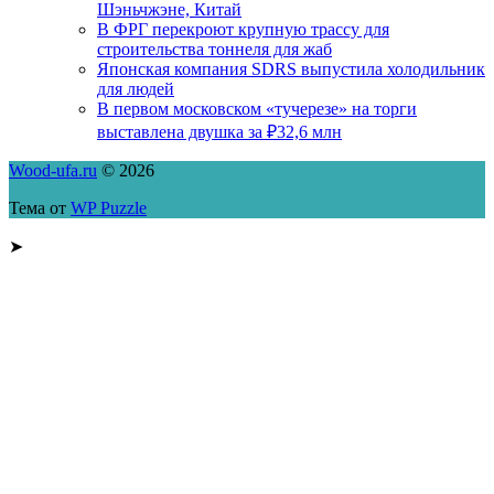
Шэньчжэне, Китай
В ФРГ перекроют крупную трассу для
строительства тоннеля для жаб
Японская компания SDRS выпустила холодильник
для людей
В первом московском «тучерезе» на торги
выставлена двушка за ₽32,6 млн
Wood-ufa.ru
© 2026
Тема от
WP Puzzle
➤