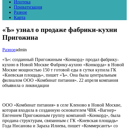
Ипотека
Приватизация
Разное
Карта
«Ъ» узнал о продаже фабрики-кухни
Пригожина
Разное
admin
«Ъ»: созданный Пригожиным «Конкорд» продал фабрику-
кухню в Новой Москве Фабрику-кухню «Конкорда» в Новой
Москве мощностью 150 т готовой еды в сутки купила ГК
«Киевская площадь», пишет «Ъ». Она была центральным
филиалом ООО «Комбинат питания». 22 апреля компания
объявила о ликвидации
ООО «Комбинат питания» в селе Кленово в Новой Москве,
которая входила в созданную основателем ЧВК «Вагнер»
Евгением Пригожиным группу компаний «Конкорд», была
продана структурам, связанным с ГК «Киевская площадь»
Года Нисанова и Зараха Илиева, пишет «Коммерсантъ» со