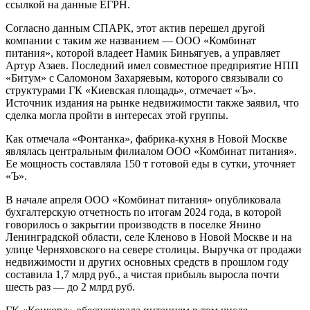
ссылкой на данные ЕГРН.
Согласно данным СПАРК, этот актив перешел другой
компании с таким же названием — ООО «Комбинат
питания», которой владеет Намик Биньягуев, а управляет
Артур Азаев. Последний имел совместное предприятие НПП
«Битум» с Саломоном Захаряевым, которого связывали со
структурами ГК «Киевская площадь», отмечает «Ъ».
Источник издания на рынке недвижимости также заявил, что
сделка могла пройти в интересах этой группы.
Как отмечала «Фонтанка», фабрика-кухня в Новой Москве
являлась центральным филиалом ООО «Комбинат питания».
Ее мощность составляла 150 т готовой еды в сутки, уточняет
«Ъ».
В начале апреля ООО «Комбинат питания» опубликовала
бухгалтерскую отчетность по итогам 2024 года, в которой
говорилось о закрытии производств в поселке Янино
Ленинградской области, селе Кленово в Новой Москве и на
улице Черняховского на севере столицы. Выручка от продажи
недвижимости и других основных средств в прошлом году
составила 1,7 млрд руб., а чистая прибыль выросла почти
шесть раз — до 2 млрд руб.