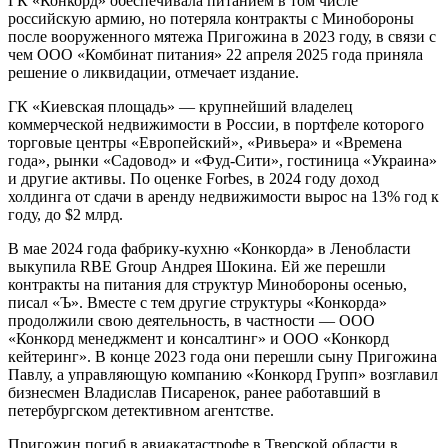
ГК «Конкорд» обеспечивала питанием в том числе
российскую армию, но потеряла контракты с Минобороны
после вооруженного мятежа Пригожина в 2023 году, в связи с
чем ООО «Комбинат питания» 22 апреля 2025 года приняла
решение о ликвидации, отмечает издание.
ГК «Киевская площадь» — крупнейший владелец
коммерческой недвижимости в России, в портфеле которого
торговые центры «Европейский», «Ривьера» и «Времена
года», рынки «Садовод» и «Фуд-Сити», гостиница «Украина»
и другие активы. По оценке Forbes, в 2024 году доход
холдинга от сдачи в аренду недвижимости вырос на 13% год к
году, до $2 млрд.
В мае 2024 года фабрику-кухню «Конкорда» в Ленобласти
выкупила RBE Group Андрея Шокина. Ей же перешли
контракты на питания для структур Минобороны осенью,
писал «Ъ». Вместе с тем другие структуры «Конкорда»
продолжили свою деятельность, в частности — ООО
«Конкорд менеджмент и консалтинг» и ООО «Конкорд
кейтеринг». В конце 2023 года они перешли сыну Пригожина
Павлу, а управляющую компанию «Конкорд Групп» возглавил
бизнесмен Владислав Писаренок, ранее работавший в
петербургском детективном агентстве.
Пригожин погиб в авиакатастрофе в Тверской области в