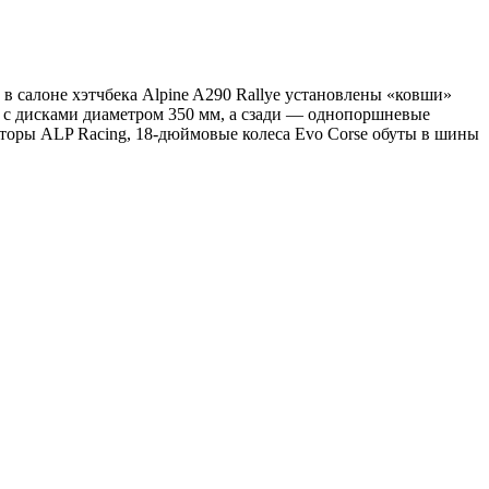
в салоне хэтчбека Alpine A290 Rallye установлены «ковши»
ы с дисками диаметром 350 мм, а сзади — однопоршневые
аторы ALP Racing, 18-дюймовые колеса Evo Corse обуты в шины