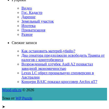
Видео
Гос. Кадастр
Дарение
Земельный участок
Ипотека
Приватизация
Разное
Свежие записи
Как остановить матерей-убийц?
Два сенатора предлолжили освободить Трампа от
налогов с криптобизнеса
Возрожденный хэтчбек Audi A2 похвастал
завидной экономичностью
Lexus LC обрел прощальную спецверсию в
Австралии
Концерн BAIC показал кроссовер Arcfox αT7
Wood-ufa.ru
© 2026
Тема от
WP Puzzle
➤