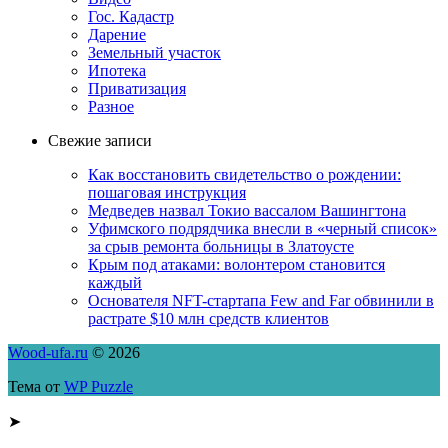
Гос. Кадастр
Дарение
Земельный участок
Ипотека
Приватизация
Разное
Свежие записи
Как восстановить свидетельство о рождении:
пошаговая инструкция
Медведев назвал Токио вассалом Вашингтона
Уфимского подрядчика внесли в «черный список»
за срыв ремонта больницы в Златоусте
Крым под атаками: волонтером становится
каждый
Основателя NFT-стартапа Few and Far обвинили в
растрате $10 млн средств клиентов
Wood-ufa.ru
© 2026
Тема от
WP Puzzle
➤