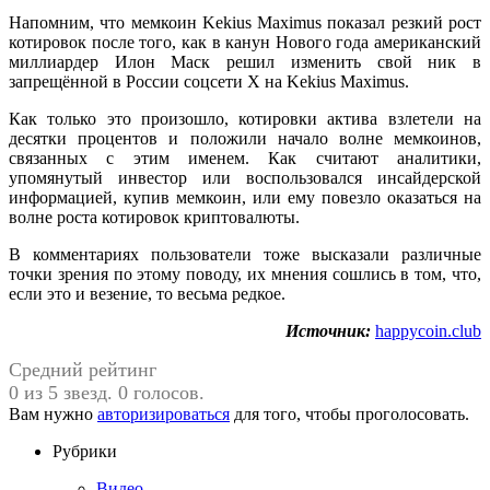
Напомним, что мемкоин Kekius Maximus показал резкий рост
котировок после того, как в канун Нового года американский
миллиардер Илон Маск решил изменить свой ник в
запрещённой в России соцсети Х на Kekius Maximus.
Как только это произошло, котировки актива взлетели на
десятки процентов и положили начало волне мемкоинов,
связанных с этим именем. Как считают аналитики,
упомянутый инвестор или воспользовался инсайдерской
информацией, купив мемкоин, или ему повезло оказаться на
волне роста котировок криптовалюты.
В комментариях пользователи тоже высказали различные
точки зрения по этому поводу, их мнения сошлись в том, что,
если это и везение, то весьма редкое.
Источник:
happycoin.club
Средний рейтинг
0 из 5 звезд. 0 голосов.
Вам нужно
авторизироваться
для того, чтобы проголосовать.
Рубрики
Видео