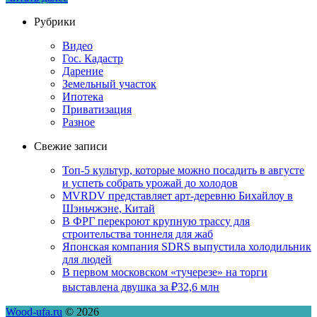
Рубрики
Видео
Гос. Кадастр
Дарение
Земельный участок
Ипотека
Приватизация
Разное
Свежие записи
Топ-5 культур, которые можно посадить в августе
и успеть собрать урожай до холодов
MVRDV представляет арт-деревню Бихайлоу в
Шэньчжэне, Китай
В ФРГ перекроют крупную трассу для
строительства тоннеля для жаб
Японская компания SDRS выпустила холодильник
для людей
В первом московском «тучерезе» на торги
выставлена двушка за ₽32,6 млн
Wood-ufa.ru
© 2026