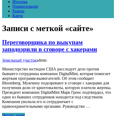
Ипотека
Приватизация
Разное
Карта
Записи с меткой «сайте»
Переговорщика по выкупам
заподозрили в сговоре с хакерами
Земельный участок
admin
Министерство юстиции США расследует дело против
бывшего сотрудника компании DigitalMint, которая помогает
жертвам программ-вымогателей. Об этом сообщает
Bloomberg. Мужчину подозревают в сговоре с хакерами для
получения доли от криптовалюты, которую платили жертвы.
Президент компании DigitalMint Марк Гренс подтвердил, что
один из бывших сотрудников находится под следствием.
Компания уволила его и сотрудничает с
правоохранительными органами. Руководство …
Читать далее