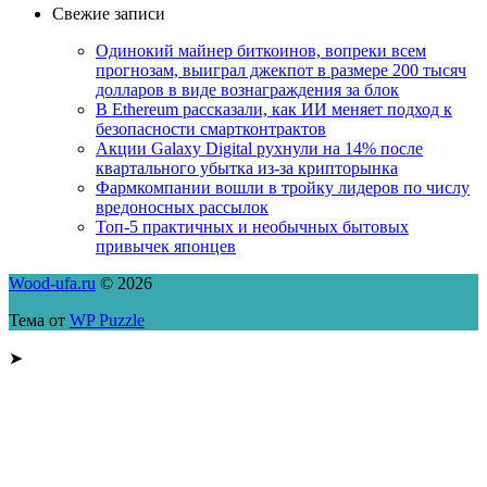
Свежие записи
Одинокий майнер биткоинов, вопреки всем
прогнозам, выиграл джекпот в размере 200 тысяч
долларов в виде вознаграждения за блок
В Ethereum рассказали, как ИИ меняет подход к
безопасности смартконтрактов
Акции Galaxy Digital рухнули на 14% после
квартального убытка из-за крипторынка
Фармкомпании вошли в тройку лидеров по числу
вредоносных рассылок
Топ-5 практичных и необычных бытовых
привычек японцев
Wood-ufa.ru
© 2026
Тема от
WP Puzzle
➤