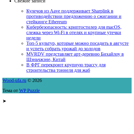
Свежие записи
Кулечов из Aave поддерживает Sharplink в
противодействии предложению о сжигании и
стейкинге Ethereum
Кибербезопасность: криптостилер для macOS,
слежка через Wi-Fi в отелях и крупные утечки
недели
Топ-5 культур, которые можно посадить в августе
и успеть собрать урожай до холодов
MVRDV представляет арт-деревню Бихайлоу в
Шэньчжэне, Китай
В ФРГ перекроют крупную трассу для
строительства тоннеля для жаб
Wood-ufa.ru
© 2026
Тема от
WP Puzzle
➤