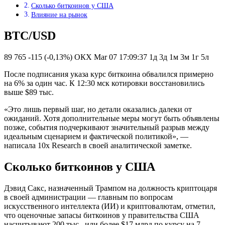
Сколько биткоинов у США
Влияние на рынок
BTC/USD
89 765 -115 (-0,13%) ОКХ Mar 07 17:09:37 1д 3д 1м 3м 1г 5л
После подписания указа курс биткоина обвалился примерно
на 6% за один час. К 12:30 мск котировки восстановились
выше $89 тыс.
«Это лишь первый шаг, но детали оказались далеки от
ожиданий. Хотя дополнительные меры могут быть объявлены
позже, события подчеркивают значительный разрыв между
идеальным сценарием и фактической политикой», —
написала 10x Research в своей аналитической заметке.
Сколько биткоинов у США
Дэвид Сакс, назначенный Трампом на должность криптоцаря
в своей администрации — главным по вопросам
искусственного интеллекта (ИИ) и криптовалютам, отметил,
что оценочные запасы биткоинов у правительства США
насчитывают 200 тыс., или более $17 млрд по курсу на 7