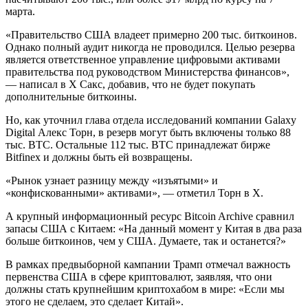
марта.
«Правительство США владеет примерно 200 тыс. биткоинов.
Однако полный аудит никогда не проводился. Целью резерва
является ответственное управление цифровыми активами
правительства под руководством Министерства финансов»,
— написал в X Сакс, добавив, что не будет покупать
дополнительные биткоины.
Но, как уточнил глава отдела исследований компании Galaxy
Digital Алекс Торн, в резерв могут быть включены только 88
тыс. BTC. Остальные 112 тыс. BTC принадлежат бирже
Bitfinex и должны быть ей возвращены.
«Рынок узнает разницу между «изъятыми» и
«конфискованными» активами», — отметил Торн в X.
А крупный информационный ресурс Bitcoin Archive сравнил
запасы США с Китаем: «На данный момент у Китая в два раза
больше биткоинов, чем у США. Думаете, так и останется?»
В рамках предвыборной кампании Трамп отмечал важность
первенства США в сфере криптовалют, заявляя, что они
должны стать крупнейшим криптохабом в мире: «Если мы
этого не сделаем, это сделает Китай».