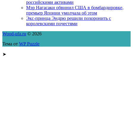
российскими активами
Мэр Нагасаки обвинил США в бомбардировке,
премьер Японии умолчала об этом
Экс-принца Эндрю решили похоронить с
королевскими почестями
Wood-ufa.ru
© 2026
Тема от
WP Puzzle
➤