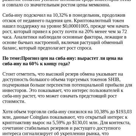
и совпало со значительным ростом цены мемкоина.
Сиба-ину подскочил на 10,32% в понедельник, продолжив
отскок от недавнего падения цен. Криптовалютный токен
нашел поддержку на уровне $0,00001005, прежде чем начать
рост, который привел к росту почти на 20% менее чем за 72
часа. Аналитики наблюдали основные факторы, лежащие в
основе бычьих настроений, включая растущий обменный
баланс, который предполагает рост спроса.
По теме:
Прогноз цен на сиба-ину: вырастет ли цена на
сиба-ину на 60% к концу года?
Стоит отметить, что высокий резерв обмена указывает на
доступность большого объема торгуемых токенов SHIB,
подчеркивая больше перспектив потенциальной прибыли для
инвесторов. Это показывает, что интерес пользователей к
сиба-ину растет, что может означать предстоящий рост
стоимости.
Хотя объем торговли сиба-ину снизился на 10,38% до $193,03
млн, данные Coinglass показывают, что открытый интерес к
криптоактиву вырос на 5,59% до $130,01 млн. Для контекста,
сочетание стабильных резервов и растущего доступного
интереса сигнализирует об укреплении рынка, что