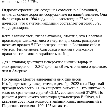
мощностью 22,5 ГВт.
Гидроэлектростанция, созданная совместно с Бразилией,
является самым дорогим сооружением на нашей планете. Она
была открыта в 1984 году и обошлась тогда в 27 млрд.
долларов, что с учетом инфляции составляет сегодня 35,93
млрд. долларов.
Кент Халлибертон, глава Sazmining, отметил, что Парагвай
производит слишком много энергии для своих размеров и
поэтому продает 5 ГВт электроэнергии в Бразилию себе в
убыток. Тем не менее, благодаря майнингу биткойнов
правительство может заработать на Itaipu.
Для Sazmining действует невероятно низкий тариф на
электроэнергию — 0,047 долл. за кВт/ч, что намного дешевле,
чем в Америке.
По оценкам Центра альтернативных финансов
Кембриджского университета, в декабре 2022 г. на Парагвай
приходилось всего 0,15% хешрейта биткоина. Это ничтожно
мало по сравнению с долей США, составляющей 37,8%. По
расчетам российского оператора дата-центров BitRiver, в I
квартале 2023 года мощность майнинговых предприятий в
Парагвае составляла 100–125 мегаватт.