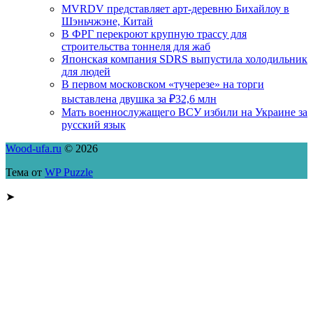
MVRDV представляет арт-деревню Бихайлоу в
Шэньчжэне, Китай
В ФРГ перекроют крупную трассу для
строительства тоннеля для жаб
Японская компания SDRS выпустила холодильник
для людей
В первом московском «тучерезе» на торги
выставлена двушка за ₽32,6 млн
Мать военнослужащего ВСУ избили на Украине за
русский язык
Wood-ufa.ru
© 2026
Тема от
WP Puzzle
➤