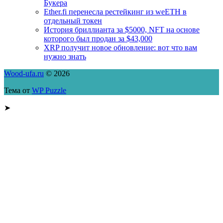
Букера
Ether.fi перенесла рестейкинг из weETH в
отдельный токен
История бриллианта за $5000, NFT на основе
которого был продан за $43,000
XRP получит новое обновление: вот что вам
нужно знать
Wood-ufa.ru
© 2026
Тема от
WP Puzzle
➤