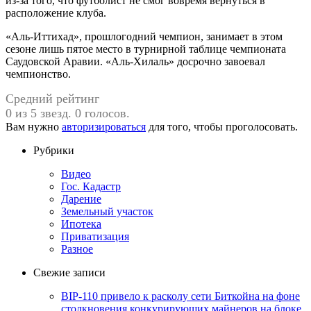
из-за того, что футболист не смог вовремя вернуться в
расположение клуба.
«Аль-Иттихад», прошлогодний чемпион, занимает в этом
сезоне лишь пятое место в турнирной таблице чемпионата
Саудовской Аравии. «Аль-Хилаль» досрочно завоевал
чемпионство.
Средний рейтинг
0 из 5 звезд. 0 голосов.
Вам нужно
авторизироваться
для того, чтобы проголосовать.
Рубрики
Видео
Гос. Кадастр
Дарение
Земельный участок
Ипотека
Приватизация
Разное
Свежие записи
BIP-110 привело к расколу сети Биткойна на фоне
столкновения конкурирующих майнеров на блоке