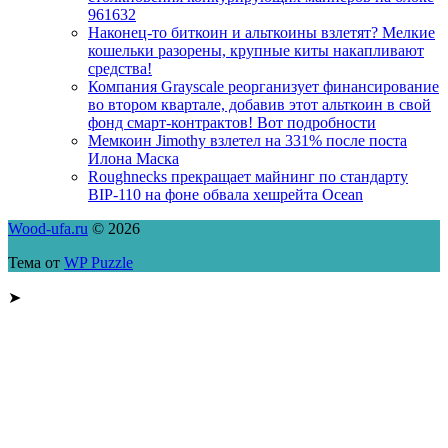
961632
Наконец-то биткоин и альткоины взлетят? Мелкие
кошельки разорены, крупные киты накапливают
средства!
Компания Grayscale реорганизует финансирование
во втором квартале, добавив этот альткоин в свой
фонд смарт-контрактов! Вот подробности
Мемкоин Jimothy взлетел на 331% после поста
Илона Маска
Roughnecks прекращает майнинг по стандарту
BIP-110 на фоне обвала хешрейта Ocean
Wood-ufa.ru
© 2026
Тема от
WP Puzzle
➤