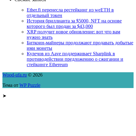
Ether.fi перенесла рестейкинг из weETH в
отдельный токен
История бриллианта за $5000, NFT на основе
которого был продан за $43,000
XRP получит новое обновление: вот что вам
нужно знать
Биткоин-майнеры продолжают продавать добытые
ими монеты
Кулечов из Aave поддерживает Sharplink в
противодействии предложению о сжигании и
стейкинге Ethereum
Wood-ufa.ru
© 2026
Тема от
WP Puzzle
➤