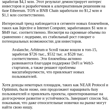
заработав $4,1 млн. Этот результат демонстрирует интерес
инвесторов и разработчиков к альтернативным решениям на
базе Ethereum. TON и BNB Chain заработали по $1,2 млн и
$1,1 млн соответственно.
Интересный тренд наблюдается в сегменте новых блокчейнов,
таких как Injective и Internet Computer, заработавших $1 млн и
$849 тыс. соответственно. Несмотря на скромные объемы по
сравнению с лидерами, их стабильный рост говорит о
потенциальных возможностях для инвесторов.
Avalanche, Arbitrum и Scroll также вошли в топ-15,
заработав $726 тыс., $532 тыс. и $528 тыс.
соответственно. Эти блокчейны активно
развиваются благодаря поддержке DeFi и Web3-
стартапов, а также решают проблемы
масштабируемости, что привлекает новых
пользователей.
Хотя доходы некоторых площадок, таких как NEAR Protocol и
Optimism, были ниже, они продолжают наращивать базу
пользователей и привлекать проекты, ориентированные на
долгосрочное развитие и устойчивость. Завершает список Sui,
показывая, что даже относительные новички на рынке могут
найти свою нишу.