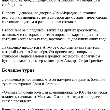
партнерства между Беларусью и Алжиром", – говорится в
сообщении.
В среду, 3 декабря, во дворце «Эль-Мурадия» в столице
республики прошла встреча лидеров двух стран – переговоры
состоялись в узком и расширенном составах.
Сторонами был подписан также ряд других документов,
основным из которых является дорожная карта по развитию
сотрудничества между государствами на два ближайших года.
Лукашенко находится в Алжире с официальным визитом,
который начался 2 декабря. Он провел переговоры со
спикером Национальной народной ассамблеи Ибрагимом
Бугали, а также премьер-министром Алжира Сифи Гриебом.
Большое турне
Лукашенко ранее заявил, что он намерен совершить большое
турне по странам Азии и Африки.
«Ожидается очень большая командировка по Югу фактически
планеты, начиная от Мьянмы, Омана, Алжира и так далее», –
сказал президент.
Ранее белорусский лидер находился с визитом в Омане, куда