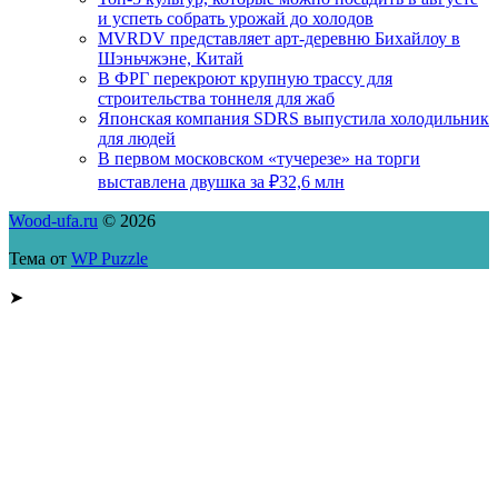
и успеть собрать урожай до холодов
MVRDV представляет арт-деревню Бихайлоу в
Шэньчжэне, Китай
В ФРГ перекроют крупную трассу для
строительства тоннеля для жаб
Японская компания SDRS выпустила холодильник
для людей
В первом московском «тучерезе» на торги
выставлена двушка за ₽32,6 млн
Wood-ufa.ru
© 2026
Тема от
WP Puzzle
➤