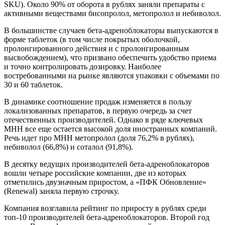
SKU). Около 90% от оборота в рублях заняли препараты с
активными веществами бисопролол, метопролол и небиволол.
В большинстве случаев бета-адреноблокаторы выпускаются в
форме таблеток (в том числе покрытых оболочкой,
пролонгированного действия и с пролонгированным
высвобождением), что призвано обеспечить удобство приема
и точно контролировать дозировку. Наиболее
востребованными на рынке являются упаковки с объемами по
30 и 60 таблеток.
В динамике соотношение продаж изменяется в пользу
локализованных препаратов, в первую очередь за счет
отечественных производителей. Однако в ряде ключевых
МНН все еще остается высокой доля иностранных компаний.
Речь идет про МНН метопролол (доля 76,2% в рублях),
небиволол (66,8%) и соталол (91,8%).
В десятку ведущих производителей бета-адреноблокаторов
вошли четыре российские компании, две из которых
отметились двузначным приростом, а «ПФК Обновление»
(Renewal) заняла первую строчку.
Компания возглавила рейтинг по приросту в рублях среди
топ-10 производителей бета-адреноблокаторов. Второй год