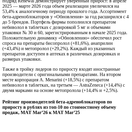
подряд Renewal демонстрирует уверенный прирост: в апреле
2025 — марте 2026 года объем реализации увеличился на
53,4% к аналогичному периоду прошлого года. Ассортимент
бета-адреноблокаторов у «Обновления» за год расширился с 4
до 5 брендов. Портфель фирмы пополнился препаратом
небиволол в таблетках с дозировкой 5 мг и объемами
упаковки № 30 и 60, зарегистрированным в начале 2025 года.
Положительную динамику «Обновлению» обеспечил рост
спроса на препараты бисопролол (+81,6%), анаприлин
(+43,4%) и метопролол (+29,2%). Каждый из указанных
препаратов доступен в аптеках в различных дозировках и
размерах упаковки.
Также в тройку лидеров по приросту входят иностранные
производители с оригинальными препаратами. На втором
месте корпорация A. Menarini (+18,5%) с препаратом
небиволол в таблетках, на третьем — AstraZeneca (+14,4%) с
двумя марками на основе метопролола (+14,4% и +2,5%).
Рейтинг производителей бета-адреноблокаторов по
приросту в рублях из топ-10 по стоимостному объему
продаж, MAT Mar’26 к MAT Mar’25