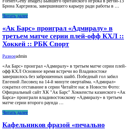
Forster/Getty Images) Бывшего британского игрока в регби-13
Брина Харгривза, завершившего карьеру ради работы в …
Читать далее
«Ак Барс» проиграл «Адмиралу» в
третьем матче серии плей-офф КХЛ ::
Хоккей :: РБК Спорт
Разное
admin
«Ак Барс» проиграл «Адмиралу» в третьем матче серии плей-
офф КХЛ Основное время встречи во Владивостоке
завершилось без заброшенных шайб. Победный гол забил
Евгений Лисовец на 14-й минуте овертайма. «Адмирал»
сократил отставание в серии Читайте нас в Новости Фото:
Официальный сайт ХК "Ак Барс" Хоккеисты казанского «Ак
Барса» проиграли владивостокскому «Адмиралу» в третьем
матче серии второго раунда …
Читать далее
Кафельников фразой «печально