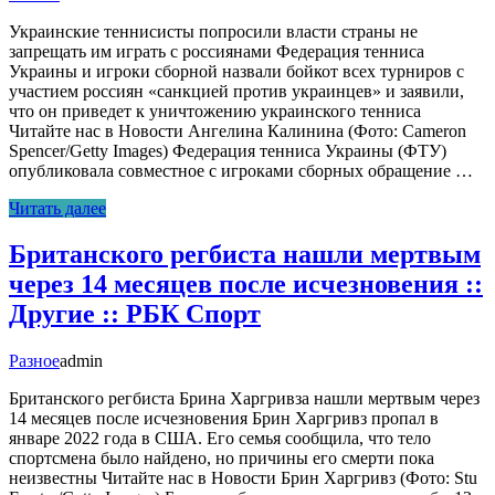
Украинские теннисисты попросили власти страны не
запрещать им играть с россиянами Федерация тенниса
Украины и игроки сборной назвали бойкот всех турниров с
участием россиян «санкцией против украинцев» и заявили,
что он приведет к уничтожению украинского тенниса
Читайте нас в Новости Ангелина Калинина (Фото: Cameron
Spencer/Getty Images) Федерация тенниса Украины (ФТУ)
опубликовала совместное с игроками сборных обращение …
Читать далее
Британского регбиста нашли мертвым
через 14 месяцев после исчезновения ::
Другие :: РБК Спорт
Разное
admin
Британского регбиста Брина Харгривза нашли мертвым через
14 месяцев после исчезновения Брин Харгривз пропал в
январе 2022 года в США. Его семья сообщила, что тело
спортсмена было найдено, но причины его смерти пока
неизвестны Читайте нас в Новости Брин Харгривз (Фото: Stu