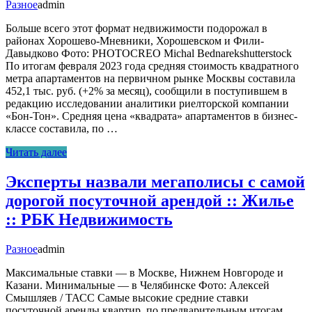
Разное
admin
Больше всего этот формат недвижимости подорожал в
районах Хорошево-Мневники, Хорошевском и Фили-
Давыдково Фото: PHOTOCREO Michal Bednarekshutterstock
По итогам февраля 2023 года средняя стоимость квадратного
метра апартаментов на первичном рынке Москвы составила
452,1 тыс. руб. (+2% за месяц), сообщили в поступившем в
редакцию исследовании аналитики риелторской компании
«Бон-Тон». Средняя цена «квадрата» апартаментов в бизнес-
классе составила, по …
Читать далее
Эксперты назвали мегаполисы с самой
дорогой посуточной арендой :: Жилье
:: РБК Недвижимость
Разное
admin
Максимальные ставки — в Москве, Нижнем Новгороде и
Казани. Минимальные — в Челябинске Фото: Алексей
Смышляев / ТАСС Самые высокие средние ставки
посуточной аренды квартир, по предварительным итогам