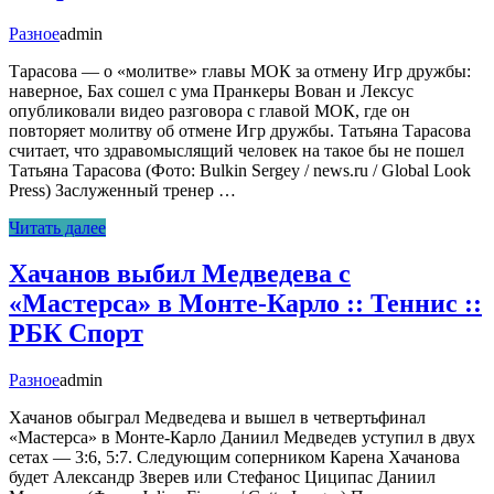
Разное
admin
Тарасова — о «молитве» главы МОК за отмену Игр дружбы:
наверное, Бах сошел с ума Пранкеры Вован и Лексус
опубликовали видео разговора с главой МОК, где он
повторяет молитву об отмене Игр дружбы. Татьяна Тарасова
считает, что здравомыслящий человек на такое бы не пошел
Татьяна Тарасова (Фото: Bulkin Sergey / news.ru / Global Look
Press) Заслуженный тренер …
Читать далее
Хачанов выбил Медведева с
«Мастерса» в Монте-Карло :: Теннис ::
РБК Спорт
Разное
admin
Хачанов обыграл Медведева и вышел в четвертьфинал
«Мастерса» в Монте-Карло Даниил Медведев уступил в двух
сетах — 3:6, 5:7. Следующим соперником Карена Хачанова
будет Александр Зверев или Стефанос Циципас Даниил