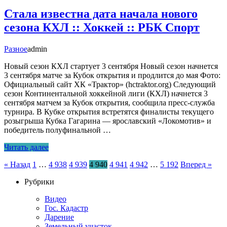
Стала известна дата начала нового
сезона КХЛ :: Хоккей :: РБК Спорт
Разное
admin
Новый сезон КХЛ стартует 3 сентября Новый сезон начнется
3 сентября матче за Кубок открытия и продлится до мая Фото:
Официальный сайт ХК «‎Трактор» (hctraktor.org) Следующий
сезон Континентальной хоккейной лиги (КХЛ) начнется 3
сентября матчем за Кубок открытия, сообщила пресс-служба
турнира. В Кубке открытия встретятся финалисты текущего
розыгрыша Кубка Гагарина — ярославский «Локомотив» и
победитель полуфинальной …
Читать далее
Пагинация
« Назад
1
…
4 938
4 939
4 940
4 941
4 942
…
5 192
Вперед »
записей
Рубрики
Видео
Гос. Кадастр
Дарение
Земельный участок