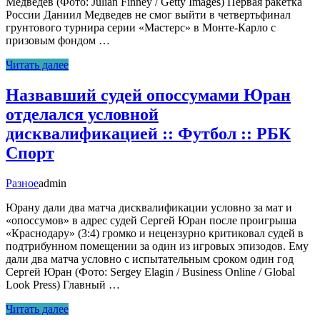
Медведев (Фото: Julian Finney / Getty Images) Первая ракетка
России Даниил Медведев не смог выйти в четвертьфинал
грунтового турнира серии «Мастерс» в Монте-Карло с
призовым фондом …
Читать далее
Назвавший судей опоссумами Юран
отделался условной
дисквалификацией :: Футбол :: РБК
Спорт
Разное
admin
Юрану дали два матча дисквалификации условно за мат и
«опоссумов» в адрес судей Сергей Юран после проигрыша
«Краснодару» (3:4) громко и нецензурно критиковал судей в
подтрибунном помещении за один из игровых эпизодов. Ему
дали два матча условно с испытательным сроком один год
Сергей Юран (Фото: Sergey Elagin / Business Online / Global
Look Press) Главный …
Читать далее