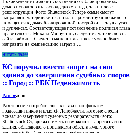
Нововведение позволит собственникам блокированных
домов использовать господдержку как до, так и после
реконструкции Фото: Shutterstock Теперь семьи смогут
направлять материнский капитал на реконструкцию жилого
помещения в домах блокированной постройки — таунхаусах
и дуплексах. Соответствующее постановление подписал глава
правительства Михаил Мишустин, следует из материалов на
сайте кабмина. Средства маткапитала также можно будет
направить на компенсацию затрат в …
Читать далее
КС поручил ввести запрет на снос
здания до завершения судебных споров
:: Город :: РБК Недвижимость
Разное
admin
Разъяснение потребовалось в связи с конфликтом
градозащитников и властей Ленобласти, которые снесли
вокзал до завершения судебных разбирательств Фото:
Shutterstock Суд должен иметь возможность запретить снос
здания, обладающего признаками объекта культурного
наследия (ОКН), до завершения разбирательств.