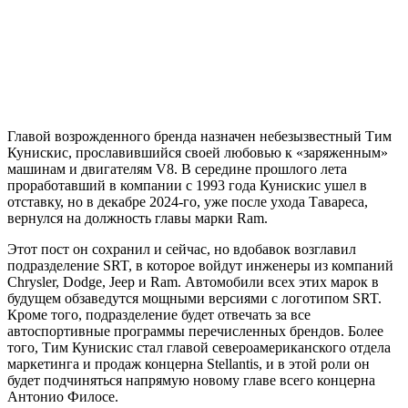
Главой возрожденного бренда назначен небезызвестный Тим
Кунискис, прославившийся своей любовью к «заряженным»
машинам и двигателям V8. В середине прошлого лета
проработавший в компании с 1993 года Кунискис ушел в
отставку, но в декабре 2024-го, уже после ухода Тавареса,
вернулся на должность главы марки Ram.
Этот пост он сохранил и сейчас, но вдобавок возглавил
подразделение SRT, в которое войдут инженеры из компаний
Chrysler, Dodge, Jeep и Ram. Автомобили всех этих марок в
будущем обзаведутся мощными версиями с логотипом SRT.
Кроме того, подразделение будет отвечать за все
автоспортивные программы перечисленных брендов. Более
того, Тим Кунискис стал главой североамериканского отдела
маркетинга и продаж концерна Stellantis, и в этой роли он
будет подчиняться напрямую новому главе всего концерна
Антонио Филосе.