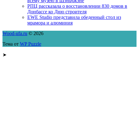
всему музею в Шэньчжэне
РПЦ рассказала о восстановлении 830 домов в
Донбассе ко Дню строителя
EWE Studio представила обеденный стол из
мрамора и алюминия
Wood-ufa.ru
© 2026
Тема от
WP Puzzle
➤