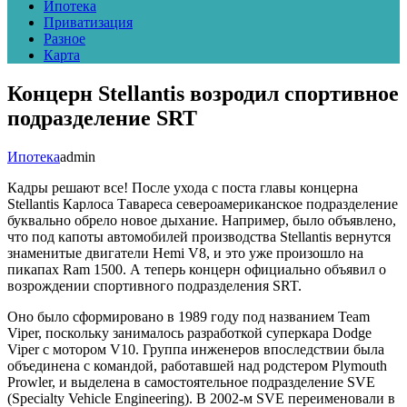
Ипотека
Приватизация
Разное
Карта
Концерн Stellantis возродил спортивное
подразделение SRT
Ипотека
admin
Кадры решают все! После ухода с поста главы концерна
Stellantis Карлоса Тавареса североамериканское подразделение
буквально обрело новое дыхание. Например, было объявлено,
что под капоты автомобилей производства Stellantis вернутся
знаменитые двигатели Hemi V8, и это уже произошло на
пикапах Ram 1500. А теперь концерн официально объявил о
возрождении спортивного подразделения SRT.
Оно было сформировано в 1989 году под названием Team
Viper, поскольку занималось разработкой суперкара Dodge
Viper с мотором V10. Группа инженеров впоследствии была
объединена с командой, работавшей над родстером Plymouth
Prowler, и выделена в самостоятельное подразделение SVE
(Specialty Vehicle Engineering). В 2002-м SVE переименовали в