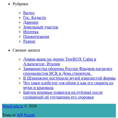
Рубрики
Видео
Гос. Кадастр
Дарение
Земельный участок
Ипотека
Приватизация
Разное
Свежие записи
Домик-ящик на дереве TreeBOX Cabin в
Альпизелле, Италия
Замминистра обороны России Фрадков наградил
специалистов ВСК в День строителя
В Шэньчжэне построили музей извилистой формы
Что такое клейстер для обоев и как его сварить из
муки и крахмала
Байден впервые появился на публике после
сообщений об ухудшении его здоровья
Wood-ufa.ru
© 2026
Тема от
WP Puzzle