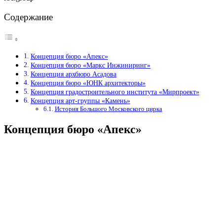
Содержание
Концепция бюро «Апекс»
Концепция бюро «Маркс Инжиниринг»
Концепция архбюро Асадова
Концепция бюро «ЮНК архитекторы»
Концепция градостроительного института «Мирпроект»
Концепция арт-группы «Камень»
История Большого Московского цирка
Концепция бюро «Апекс»