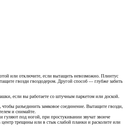
ботой или отключите, если вытащить невозможно. Плинтус
ытащите гвозди гвоздодером. Другой способ — глубже забить
ашки, если вы работаете со штучным паркетом или доской.
 чтобы разъединить замковое соединение. Вытащите гвозди,
телем и снимайте.
и гуляют под ногой, при простукивании звучат звонче
в центр трещины или в стык слабой планки и расколите или