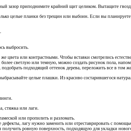
ный зазор приподнимите крайний щит целиком. Вытащите гвозд
лько целые планки без трещин или выбоин. Если вы планируете 
.
сь выбросить.
же цвета или контрастными. Чтобы вставки смотрелись естеств
а более светлую или темную, можно создать рисунок пола, нап
 подобрать подходящий оттенок дерева, переложить все в том же
 выбрасывайте целые плашки. Из красиво состарившегося натура
линги.
, стяжка или лаги.
тамеской или пропилить и разломать.
е дефекты, лагу нужно заменить или отреставрировать с помощь
ы получить ровную поверхность, подходящую для укладки новог