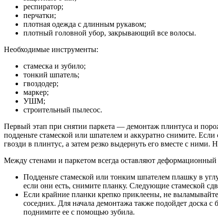
респиратор;
перчатки;
плотная одежда с длинным рукавом;
плотный головной убор, закрывающий все волосы.
Необходимые инструменты:
стамеска и зубило;
тонкий шпатель;
гвоздодер;
маркер;
УШМ;
строительный пылесос.
Первый этап при снятии паркета — демонтаж плинтуса и порож
подденьте стамеской или шпателем и аккуратно снимите. Если 
гвозди в плинтус, а затем резко выдернуть его вместе с ними. 
Между стенами и паркетом всегда оставляют деформационный з
Подденьте стамеской или тонким шпателем плашку в углу
если они есть, снимите планку. Следующие стамеской сд
Если крайние планки крепко приклеены, не выламывайте 
соседних. Для начала демонтажа также подойдет доска с
поднимите ее с помощью зубила.