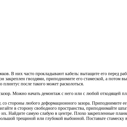
ков. В них часто прокладывают кабель: вытащите его перед ра
он закреплен гвоздями, приподнимите его стамеской, а потом в
Но плинтус после такого может расколоться.
азор. Можно начать демонтаж с него или с любой отходящей пл
, со стороны любого деформационного зазора. Приподнимите ее,
вигайте в сторону свободного пространства, приподнимайте шпа
их. Найдите самую слабую в центре. Плохо закрепленные планк
 большой трещиной или глубокой выбоиной. Поставьте стамеску 