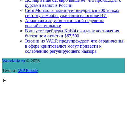
Доллар выше 82, евро выше 94: что происходит с
курсами валют в России
Сеть Morrisons планирует внедрить в 200 точках
систему самообслуживания на основе ИИ
Аналитики ждут волатильной недели на
российском рынке
В августе трейдеры Kalshi ожидают достижения
биткоином отметки $67,500
Эхсани из VALR предупреждает, что ограничения
в сфере криптовалют могут привести к
ослаблению регулирующего надзора
Wood-ufa.ru
© 2026
Тема от
WP Puzzle
➤