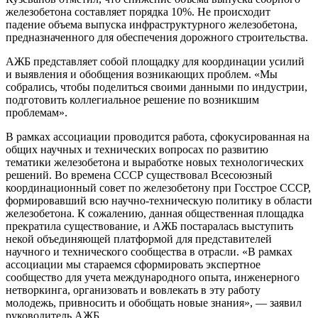
железобетона составляет порядка 10%. Не происходит
падение объема выпуска инфраструктурного железобетона,
предназначенного для обеспечения дорожного строительства.
АЖБ представляет собой площадку для координации усилий
и выявления и обобщения возникающих проблем. «Мы
собрались, чтобы поделиться своими данными по индустрии,
подготовить коллегиальное решение по возникшим
проблемам».
В рамках ассоциации проводится работа, сфокусированная на
общих научных и технических вопросах по развитию
тематики железобетона и выработке новых технологических
решений. Во времена СССР существовал Всесоюзный
координационный совет по железобетону при Госстрое СССР,
формировавший всю научно-техническую политику в области
железобетона. К сожалению, данная общественная площадка
прекратила существование, и АЖБ постаралась выступить
некой объединяющей платформой для представителей
научного и технического сообщества в отрасли. «В рамках
ассоциации мы стараемся сформировать экспертное
сообщество для учета международного опыта, инженерного
нетворкинга, организовать и вовлекать в эту работу
молодежь, привносить и обобщать новые знания», — заявил
руководитель АЖБ.