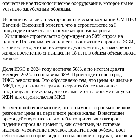
отечественное технологическое оборудование, которое бы не
уступало зарубежным образцам.
Исполнительный директор аналитической компании СМ ПРО
Евгений Высоцкий отметил, что в строительстве за I
полугодие отмечена околонулевая динамика роста:
«Жилищное строительство формирует до 50% спроса на
цемент. По разным регионам есть понижение спроса на ЖБИ,
с учетом того, что за последние десятилетия доля массового
жилья постепенно снизилась на 18 п. п. в общем объеме ввода
жилья».
Доля ИЖС в 2024 году достигла 58%, а по итогам девяти
месяцев 2025-го составила 68%. Происходит своего рода
ИЖС-революция. Это обусловлено тем, что цены на жилье в
МКД подталкивают граждан строить более выгодное
индивидуальное жилье, что сказывается на объеме выпуска
ЖБИ для строительства МКД.
Бытует ошибочное мнение, что стоимость стройматериалов
разгоняет цены на первичном рынке жилья. В настоящее
время действует несколько неблагоприятных факторов:
падение спроса на цемент и, как следствие, на готовые
изделия, увеличение поставок цемента из-за рубежа, рост
себестоимости производства и налоговой нагрузки, высокая