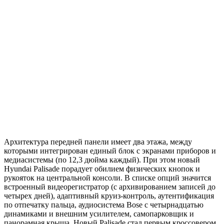
Архитектура передней панели имеет два этажа, между
которыми интегрирован единый блок с экранами приборов и
медиасистемы (по 12,3 дюйма каждый). При этом новый
Hyundai Palisade порадует обилием физических кнопок и
рукояток на центральной консоли. В списке опций значится
встроенный видеорегистратор (с архивированием записей до
четырех дней), адаптивный круиз-контроль, аутентификация
по отпечатку пальца, аудиосистема Bose с четырнадцатью
динамиками и внешним усилителем, самопарковщик и
панорамная крыша. Новый Palisade стал первым кроссовером