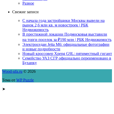
Разное
Свежие записи
С начала года застройщики Москвы вывели на
рынок 2,6 млн кв. м новостроек | РБК
Недвижимость
В престижной локации Подмосковья выставили
на торги поселок за ₽190 млн | РБК Недвижимость
Электроседан Jetta M6: официальные фотографии
и новые подробности
Новый кроссовер Xpeng G9L: пятиместный гигант
Семейство УАЗ СГР официально переименовано в
Буханку
Wood-ufa.ru
© 2026
Тема от
WP Puzzle
➤