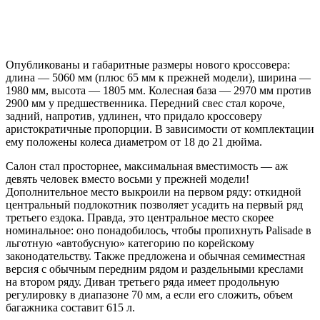
Опубликованы и габаритные размеры нового кроссовера:
длина — 5060 мм (плюс 65 мм к прежней модели), ширина —
1980 мм, высота — 1805 мм. Колесная база — 2970 мм против
2900 мм у предшественника. Передний свес стал короче,
задний, напротив, удлинен, что придало кроссоверу
аристократичные пропорции. В зависимости от комплектации
ему положены колеса диаметром от 18 до 21 дюйма.
Салон стал просторнее, максимальная вместимость — аж
девять человек вместо восьми у прежней модели!
Дополнительное место выкроили на первом ряду: откидной
центральный подлокотник позволяет усадить на первый ряд
третьего ездока. Правда, это центральное место скорее
номинальное: оно понадобилось, чтобы пропихнуть Palisade в
льготную «автобусную» категорию по корейскому
законодательству. Также предложена и обычная семиместная
версия с обычным передним рядом и раздельными креслами
на втором ряду. Диван третьего ряда имеет продольную
регулировку в диапазоне 70 мм, а если его сложить, объем
багажника составит 615 л.