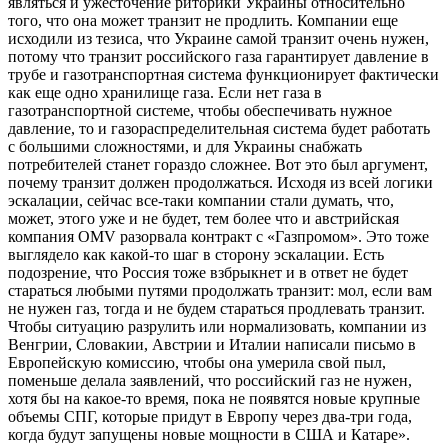
являться и ужесточение риторики Украины относительно
того, что она может транзит не продлить. Компании еще
исходили из тезиса, что Украине самой транзит очень нужен,
потому что транзит российского газа гарантирует давление в
трубе и газотранспортная система функционирует фактически
как еще одно хранилище газа. Если нет газа в
газотранспортной системе, чтобы обеспечивать нужное
давление, то и газораспределительная система будет работать
с большими сложностями, и для Украины снабжать
потребителей станет гораздо сложнее. Вот это был аргумент,
почему транзит должен продолжаться. Исходя из всей логики
эскалации, сейчас все-таки компании стали думать, что,
может, этого уже и не будет, тем более что и австрийская
компания OMV разорвала контракт с «Газпромом». Это тоже
выглядело как какой-то шаг в сторону эскалации. Есть
подозрение, что Россия тоже взбрыкнет и в ответ не будет
стараться любыми путями продолжать транзит: мол, если вам
не нужен газ, тогда и не будем стараться продлевать транзит.
Чтобы ситуацию разрулить или нормализовать, компании из
Венгрии, Словакии, Австрии и Италии написали письмо в
Европейскую комиссию, чтобы она умерила свой пыл,
поменьше делала заявлений, что российский газ не нужен,
хотя бы на какое-то время, пока не появятся новые крупные
объемы СПГ, которые придут в Европу через два-три года,
когда будут запущены новые мощности в США и Катаре».