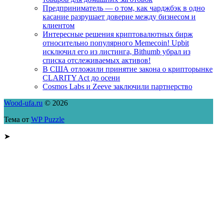
Предприниматель — о том, как чарджбэк в одно
касание разрушает доверие между бизнесом и
клиентом
Интересные решения криптовалютных бирж
относительно популярного Memecoin! Upbit
исключил его из листинга, Bithumb убрал из
списка отслеживаемых активов!
В США отложили принятие закона о крипторынке
CLARITY Act до осени
Cosmos Labs и Zeeve заключили партнерство
Wood-ufa.ru
© 2026
Тема от
WP Puzzle
➤