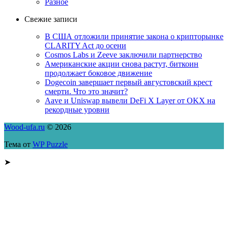
Разное
Свежие записи
В США отложили принятие закона о крипторынке
CLARITY Act до осени
Cosmos Labs и Zeeve заключили партнерство
Американские акции снова растут, биткоин
продолжает боковое движение
Dogecoin завершает первый августовский крест
смерти. Что это значит?
Aave и Uniswap вывели DeFi X Layer от OKX на
рекордные уровни
Wood-ufa.ru
© 2026
Тема от
WP Puzzle
➤