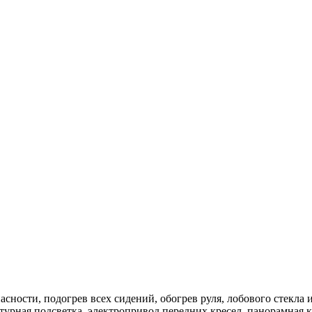
сности, подогрев всех сидений, обогрев руля, лобового стекла
турная подсветка, электропривод передних кресел, панорамная 