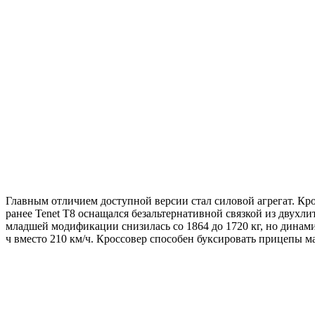
Главным отличием доступной версии стал силовой агрегат. Кро
ранее Tenet T8 оснащался безальтернативной связкой из двухл
младшей модификации снизилась со 1864 до 1720 кг, но динамич
ч вместо 210 км/ч. Кроссовер способен буксировать прицепы ма