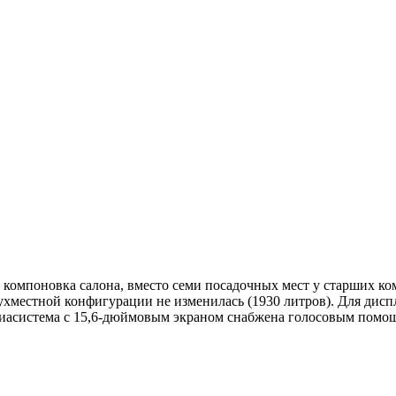
 компоновка салона, вместо семи посадочных мест у старших ко
вухместной конфигурации не изменилась (1930 литров). Для дисп
диасистема с 15,6-дюймовым экраном снабжена голосовым помо