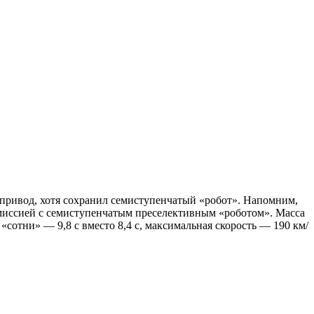
й привод, хотя сохранил семиступенчатый «робот». Напомним,
нсмиссией с семиступенчатым преселективным «роботом». Масса
«сотни» — 9,8 с вместо 8,4 с, максимальная скорость — 190 км/