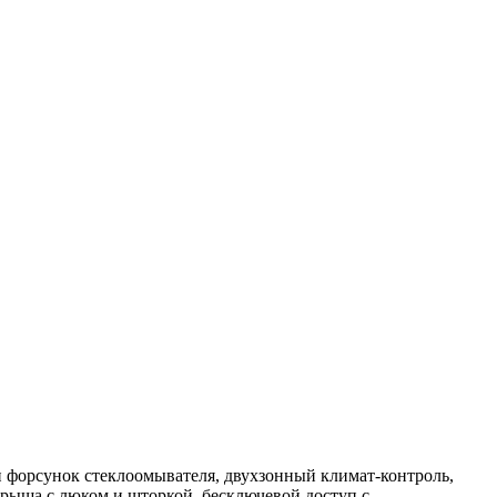
 и форсунок стеклоомывателя, двухзонный климат-контроль,
крыша с люком и шторкой, бесключевой доступ с