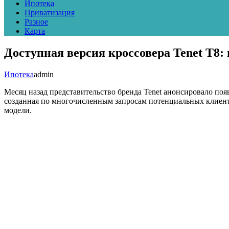
Ипотека
Приватизация
Разное
Карта
Доступная версия кроссовера Tenet T8: 
Ипотека
admin
Месяц назад представительство бренда Tenet анонсировало поя
созданная по многочисленным запросам потенциальных клиенто
модели.