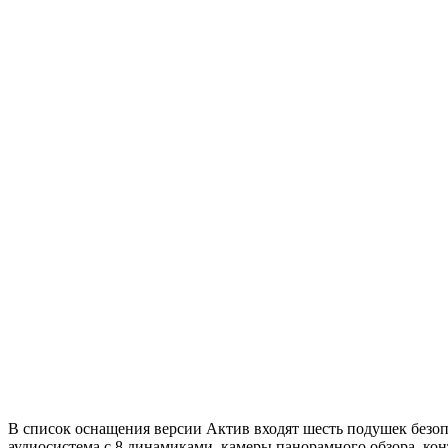
В список оснащения версии Актив входят шесть подушек безопа
аудиосистема с 8 динамиками, камеры панорамного обзора, кон