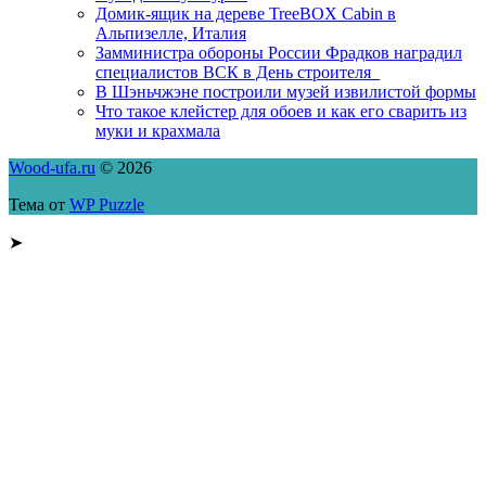
Домик-ящик на дереве TreeBOX Cabin в
Альпизелле, Италия
Замминистра обороны России Фрадков наградил
специалистов ВСК в День строителя
В Шэньчжэне построили музей извилистой формы
Что такое клейстер для обоев и как его сварить из
муки и крахмала
Wood-ufa.ru
© 2026
Тема от
WP Puzzle
➤