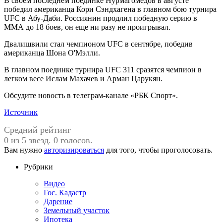
В своем последнем поединке Нурмагомедов в августе
победил американца Кори Сэндхагена в главном бою турнира
UFC в Абу-Даби. Россиянин продлил победную серию в
ММА до 18 боев, он еще ни разу не проигрывал.
Двалишвили стал чемпионом UFC в сентябре, победив
американца Шона О'Мэлли.
В главном поединке турнира UFC 311 сразятся чемпион в
легком весе Ислам Махачев и Арман Царукян.
Обсудите новость в телеграм-канале «РБК Спорт».
Источник
Средний рейтинг
0 из 5 звезд. 0 голосов.
Вам нужно
авторизироваться
для того, чтобы проголосовать.
Рубрики
Видео
Гос. Кадастр
Дарение
Земельный участок
Ипотека