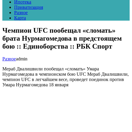
Ипотека
Приватизация
Разное
Карта
Чемпион UFC пообещал «сломать»
брата Нурмагомедова в предстоящем
бою :: Единоборства :: РБК Спорт
Разное
admin
Мераб Двалишвили пообещал «сломать» Умара
Нурмагомедова в чемпионском бою UFC
Мераб Двалишвили,
чемпион UFC в легчайшем весе, проведет поединок против
Умара Нурмагомедова 18 января