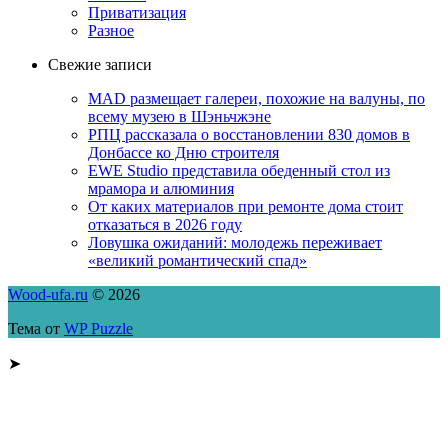
Приватизация
Разное
Свежие записи
MAD размещает галереи, похожие на валуны, по
всему музею в Шэньчжэне
РПЦ рассказала о восстановлении 830 домов в
Донбассе ко Дню строителя
EWE Studio представила обеденный стол из
мрамора и алюминия
От каких материалов при ремонте дома стоит
отказаться в 2026 году
Ловушка ожиданий: молодежь переживает
«великий романтический спад»
Wood-ufa.ru
© 2026
Тема от
WP Puzzle
➤