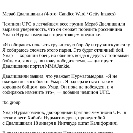
Мераб Двалишвили
(Фото: Candice Ward / Getty Images)
Чемпион UFC в легчайшем весе грузин Мераб Двалишвили
выразил уверенность, что он сможет победить россиянина
Умара Нурмагомедова в предстоящем поединке.
«Я собираюсь показать грузинскую борьбу и грузинскую силу.
Я собираюсь сломать этого парня. Это будет отличный бой.
Умар — хороший боец, но обычно, когда я дерусь с топовыми
бойцами, я всегда выхожу победителем», — цитирует
Двалишвили портал MMAJunkie.
Двалишвили заявил, что уважает Нурмагомедова. «Я не
ожидаю легкого боя от Умара. Я рад сразиться с таким
хорошим бойцом, как Умар. Он пока не побежден, и я
собираюсь изменить это», — добавил чемпион UFC.
rbc.group
Умар Нурмагомедов, двоюродный брат экс-чемпиона UFC в
легком весе Хабиба Нурмагомедова, проведет бой
с Двалишвили 18 января в Инглвуде (штат Калифорния).