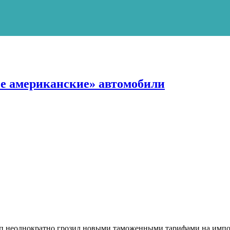
е американские» автомобили
п неоднократно грозил новыми таможенными тарифами на импор