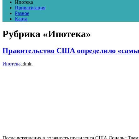
Ипотека
Приватизация
Разное
Карта
Рубрика «Ипотека»
Правительство США определило «самы
Ипотека
admin
После вступления в должность президента США Дональд Трам