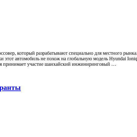
россовер, который разрабатывают специально для местного рын
и этот автомобиль не похож на глобальную модель Hyundai Ioniq
биля принимает участие шанхайский инжиниринговый …
Гранты