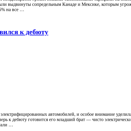
 были выдвинуты сопредельным Канаде и Мексике, которым угр
5% на все …
вился к дебюту
электрифицированных автомобилей, и особое внимание уделила
еперь к дебюту готовится его младший брат — чисто электриче
тали …