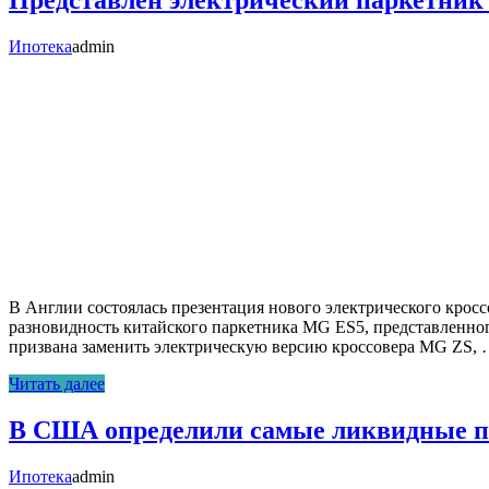
Представлен электрический паркетник
Ипотека
admin
В Англии состоялась презентация нового электрического кросс
разновидность китайского паркетника MG ES5, представленног
призвана заменить электрическую версию кроссовера MG ZS,
Читать далее
В США определили самые ликвидные п
Ипотека
admin