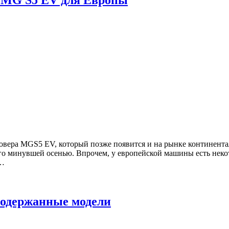
 MG S5 EV для Европы
овера MGS5 EV, который позже появится и на рынке континентал
о минувшей осенью. Впрочем, у европейской машины есть некото
 …
одержанные модели