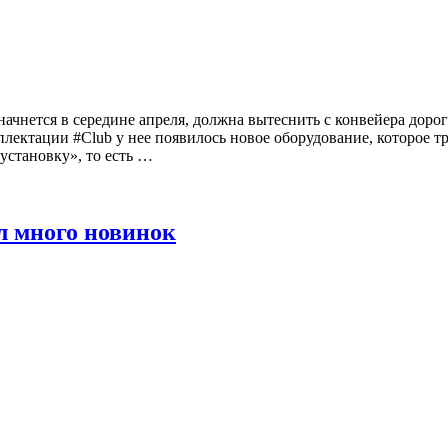
 начнется в середине апреля, должна вытеснить с конвейера до
ктации #Club у нее появилось новое оборудование, которое три
установку», то есть …
ал много новинок