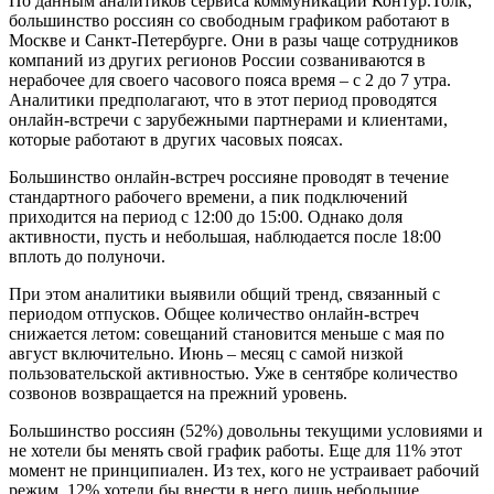
По данным аналитиков сервиса коммуникаций Контур.Толк,
большинство россиян со свободным графиком работают в
Москве и Санкт-Петербурге. Они в разы чаще сотрудников
компаний из других регионов России созваниваются в
нерабочее для своего часового пояса время – с 2 до 7 утра.
Аналитики предполагают, что в этот период проводятся
онлайн-встречи с зарубежными партнерами и клиентами,
которые работают в других часовых поясах.
Большинство онлайн-встреч россияне проводят в течение
стандартного рабочего времени, а пик подключений
приходится на период с 12:00 до 15:00. Однако доля
активности, пусть и небольшая, наблюдается после 18:00
вплоть до полуночи.
При этом аналитики выявили общий тренд, связанный с
периодом отпусков. Общее количество онлайн-встреч
снижается летом: совещаний становится меньше с мая по
август включительно. Июнь – месяц с самой низкой
пользовательской активностью. Уже в сентябре количество
созвонов возвращается на прежний уровень.
Большинство россиян (52%) довольны текущими условиями и
не хотели бы менять свой график работы. Еще для 11% этот
момент не принципиален. Из тех, кого не устраивает рабочий
режим, 12% хотели бы внести в него лишь небольшие