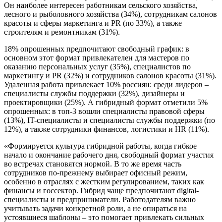
Он наиболее интересен работникам сельского хозяйства,
лесного и рыболовного хозяйства (34%), сотрудникам салонов
красоты и сферы маркетинга и PR (по 33%), а также
строителям и ремонтникам (31%).
18% опрошенных предпочитают свободный график: в
основном этот формат привлекателен для мастеров по
оказанию персональных услуг (35%), специалистов по
маркетингу и PR (32%) и сотрудников салонов красоты (31%).
Удаленная работа привлекает 10% россиян: среди лидеров –
специалисты службы поддержки (32%), дизайнеры и
проектировщики (25%). А гибридный формат отметили 5%
опрошенных: в топ-3 вошли специалисты правовой сферы
(13%), IT-специалисты и специалисты службы поддержки (по
12%), а также сотрудники финансов, логистики и HR (11%).
«Формируется культура гибридной работы, когда гибкое
начало и окончание рабочего дня, свободный формат участия
во встречах становятся нормой. В то же время часть
сотрудников по-прежнему выбирает офисный режим,
особенно в отраслях с жестким регулированием, таких как
финансы и госсектор. Гибрид чаще предпочитают digital-
специалисты и предприниматели. Работодателям важно
учитывать задачи конкретной роли, а не опираться на
устоявшиеся шаблоны – это помогает привлекать сильных