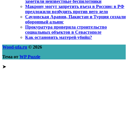
заметили неизвестные беспилотники
Макрону могут запретить въезд в Россию: в РФ
предложили возбудить против него дело
Саудовская Аравия, Пакистан и Турция создали
оборонный альянс
Прокуратура проверила строительство
социальных объектов в Севастополе
Как остановить матерей-убийц?
Wood-ufa.ru
© 2026
Тема от
WP Puzzle
➤