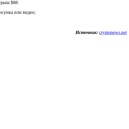
грыш $88:
исунка или видео;
Источник:
cryptonews.net