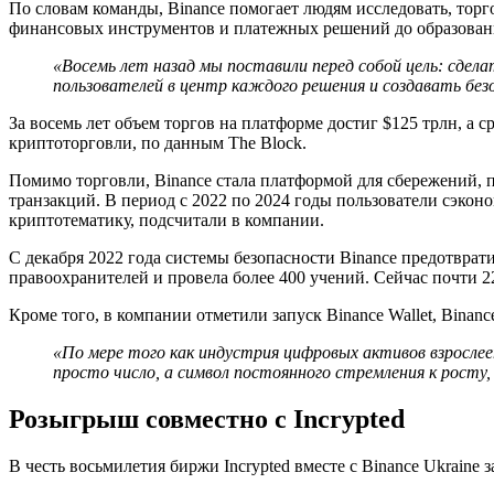
По словам команды, Binance помогает людям исследовать, тор
финансовых инструментов и платежных решений до образован
«Восемь лет назад мы поставили перед собой цель: сде
пользователей в центр каждого решения и создавать бе
За восемь лет объем торгов на платформе достиг $125 трлн, а
криптоторговли, по данным The Block.
Помимо торговли, Binance стала платформой для сбережений, пл
транзакций. В период с 2022 по 2024 годы пользователи сэконо
криптотематику, подсчитали в компании.
С декабря 2022 года системы безопасности Binance предотврат
правоохранителей и провела более 400 учений. Сейчас почти 2
Кроме того, в компании отметили запуск Binance Wallet, Binanc
«По мере того как индустрия цифровых активов взрослее
просто число, а символ постоянного стремления к росту
Розыгрыш совместно с Incrypted
В честь восьмилетия биржи Incrypted вместе с Binance Ukrain