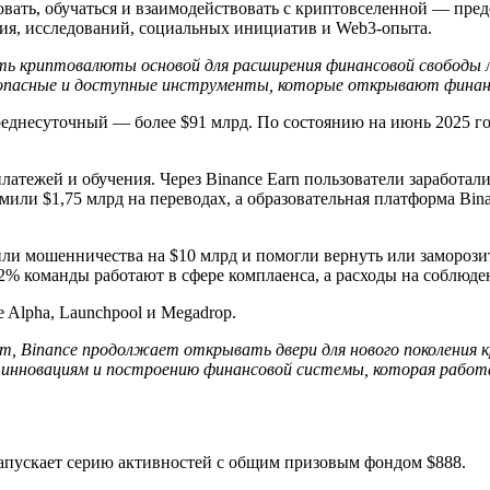
говать, обучаться и взаимодействовать с криптовселенной — пр
ия, исследований, социальных инициатив и Web3-опыта.
лать криптовалюты основой для расширения финансовой свободы
зопасные и доступные инструменты, которые открывают финанс
 среднесуточный — более $91 млрд. По состоянию на июнь 2025 
атежей и обучения. Через Binance Earn пользователи заработали 
мили $1,75 млрд на переводах, а образовательная платформа Bin
или мошенничества на $10 млрд и помогли вернуть или заморозит
2% команды работают в сфере комплаенса, а расходы на соблюде
e Alpha, Launchpool и Megadrop.
т, Binance продолжает открывать двери для нового поколения к
, инновациям и построению финансовой системы, которая работ
e запускает серию активностей с общим призовым фондом $888.