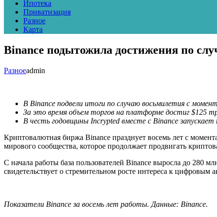
Ипотека
Приватизация
Разное
Карта
Binance подытожила достижения по сл
Разное
admin
В Binance подвели итоги по случаю восьмилетия с момент
За это время объем торгов на платформе достиг $125 тр
В честь годовщины Incrypted вместе с Binance запускает 
Криптовалютная биржа Binance празднует восемь лет с момента
мирового сообщества, которое продолжает продвигать крипто
С начала работы база пользователей Binance выросла до 280 м
свидетельствует о стремительном росте интереса к цифровым а
Показатели Binance за восемь лет работы. Данные: Binance.