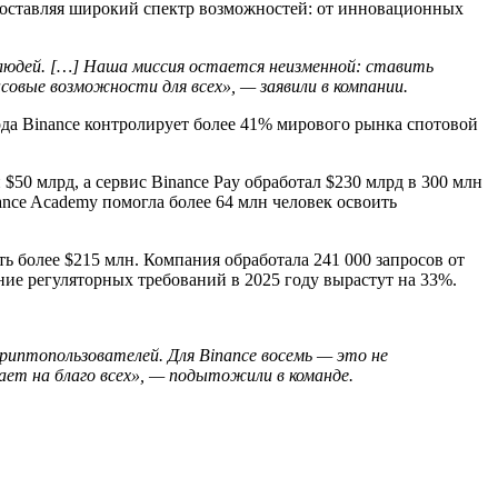
едоставляя широкий спектр возможностей: от инновационных
 людей. […] Наша миссия остается неизменной: ставить
овые возможности для всех», — заявили в компании.
года Binance контролирует более 41% мирового рынка спотовой
$50 млрд, а сервис Binance Pay обработал $230 млрд в 300 млн
ance Academy помогла более 64 млн человек освоить
ь более $215 млн. Компания обработала 241 000 запросов от
ние регуляторных требований в 2025 году вырастут на 33%.
риптопользователей. Для Binance восемь — это не
ает на благо всех», — подытожили в команде.