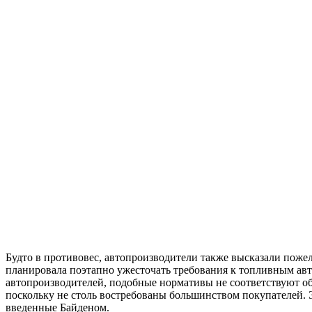
Будто в противовес, автопроизводители также высказали поже
планировала поэтапно ужесточать требования к топливным авт
автопроизводителей, подобные нормативы не соответствуют о
поскольку не столь востребованы большинством покупателей. 
введенные Байденом.