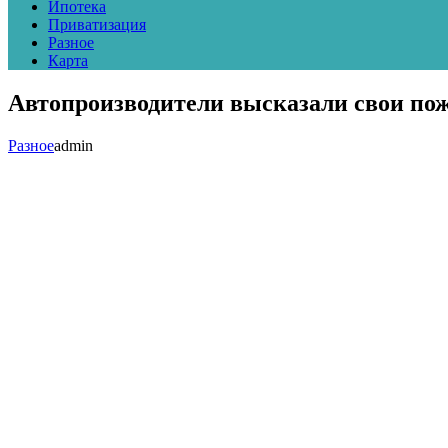
Ипотека
Приватизация
Разное
Карта
Автопроизводители высказали свои по
Разное
admin