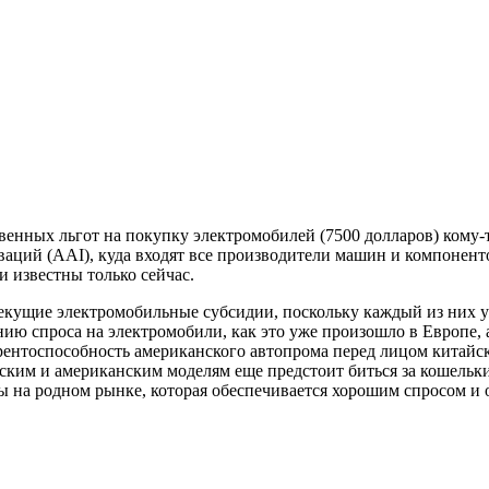
енных льгот на покупку электромобилей (7500 долларов) кому-т
ций (AAI), куда входят все производители машин и компоненто
и известны только сейчас.
текущие электромобильные субсидии, поскольку каждый из них
ию спроса на электромобили, как это уже произошло в Европе, а
рентоспособность американского автопрома перед лицом китайск
ским и американским моделям еще предстоит биться за кошельк
зы на родном рынке, которая обеспечивается хорошим спросом и 