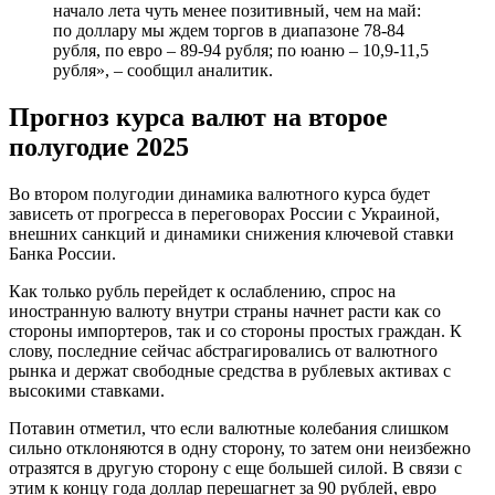
начало лета чуть менее позитивный, чем на май:
по доллару мы ждем торгов в диапазоне 78-84
рубля, по евро – 89-94 рубля; по юаню – 10,9-11,5
рубля», – сообщил аналитик.
Прогноз курса валют на второе
полугодие 2025
Во втором полугодии динамика валютного курса будет
зависеть от прогресса в переговорах России с Украиной,
внешних санкций и динамики снижения ключевой ставки
Банка России.
Как только рубль перейдет к ослаблению, спрос на
иностранную валюту внутри страны начнет расти как со
стороны импортеров, так и со стороны простых граждан. К
слову, последние сейчас абстрагировались от валютного
рынка и держат свободные средства в рублевых активах с
высокими ставками.
Потавин отметил, что если валютные колебания слишком
сильно отклоняются в одну сторону, то затем они неизбежно
отразятся в другую сторону с еще большей силой. В связи с
этим к концу года доллар перешагнет за 90 рублей, евро