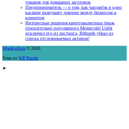
товаров для домашних заготовок
Предприниматель — о том, как чарджбэк в одно
касание разрушает доверие между бизнесом и
клиентом
Интересные решения криптовалютных бирж
относительно популярного Memecoin! Upbit
исключил его из листинга, Bithumb убрал из
списка отслеживаемых активов!
Wood-ufa.ru
© 2026
Тема от
WP Puzzle
➤