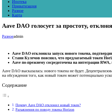
Ипотека
Приватизация
Разное
Карта
Aave DAO голосует за простоту, отклон
Разное
admin
Aave DAO отклонила запуск нового токена, подтверд
Стани Кулечов пояснил, что предлагаемый токен Hori
Aave по-прежнему сосредоточена на интеграции RWA, н
Aave DAO высказалась: нового токена не будет. Децентрализов
на обсуждения того, как новый токен может потенциально уско
Содержание
Почему Aave DAO отклонил новый токен?
Разъяснения по поводу токена Horizon