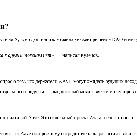
ен?
осте на X, ясно дав понять: команда уважает решение DAO и не
а к другим токенам нет»,
— написал Кулечов.
рос о том, что держатели AAVE могут ожидать будущих доходов
отдельного продукта — шаг, который может ввести инвесторов 
я инициативой Aave. Это отдельный проект Avara, цель которог
ство, что Aave по-прежнему сосредоточена на развитии своей 