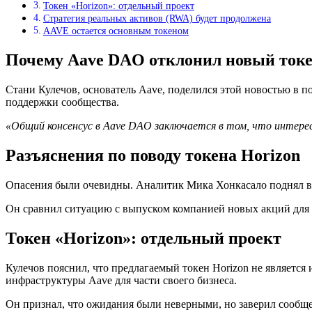
Токен «Horizon»: отдельный проект
Стратегия реальных активов (RWA) будет продолжена
AAVE остается основным токеном
Почему Aave DAO отклонил новый ток
Стани Кулечов, основатель Aave, поделился этой новостью в п
поддержки сообщества.
«Общий консенсус в Aave DAO заключается в том, что интерес
Разъяснения по поводу токена Horizon
Опасения были очевидны. Аналитик Мика Хонкасало поднял воп
Он сравнил ситуацию с выпуском компанией новых акций для 
Токен «Horizon»: отдельный проект
Кулечов пояснил, что предлагаемый токен Horizon не являетс
инфраструктуры Aave для части своего бизнеса.
Он признал, что ожидания были неверными, но заверил сообще