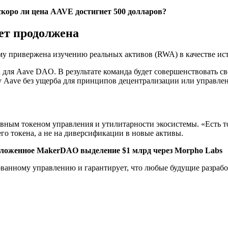
скоро ли цена AAVE достигнет 500 долларов?
ет продолжена
му привержена изучению реальных активов (RWA) в качестве ист
для Aave DAO. В результате команда будет совершенствовать сво
 Aave без ущерба для принципов децентрализации или управлен
овным токеном управления и утилитарности экосистемы. «Есть т
о токена, а не на диверсификации в новые активы.
дложенное MakerDAO выделение $1 млрд через Morpho Labs
ванному управлению и гарантирует, что любые будущие разрабо